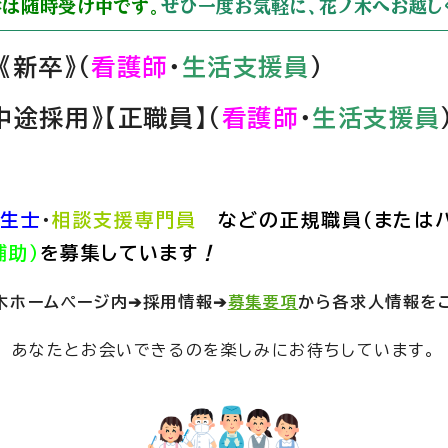
は随時受け中です。
ぜひ一度お気軽に、花ノ木へお越し
《新卒》（
看護師
・
生活支援員
）
中途採用》【正職員】（
看護師
・
生活支援員
生士
・
相談支援専門員
などの正規職員（またはパ
補助）
を募集しています
！
木ホームページ内➔採用情報➔
募集要項
から各求人情報を
あなたとお会いできるのを楽しみにお待ちしています。