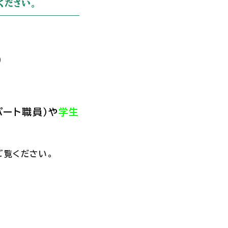
ください。
）
ート職員）
や
学生
ご覧ください。